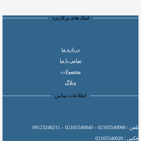
لینک های پرکاربرد
درباره ما
تماس با ما
محصولا
ت
وبلاگ
اطلاعات تماس
تلفن : 02165540060 – 02165540040 – 09123246211
فکس : 02165540020