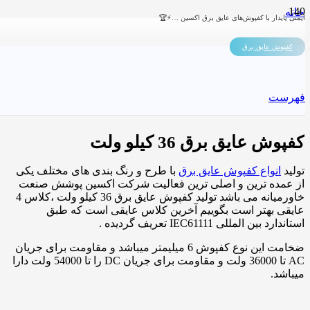
خانه
ایمنی پایدار با کفپوش‌های عایق برق اکسین …⚡🏆
/
محصولات
کفپوش عایق برق
/
کفپوش عایق برق
/
کفپوش عایق برق 36 کیلو ولت
فهرست
کفپوش عایق برق 36 کیلو ولت
تولید
انواع کفپوش عایق برق
با طرح و رنگ بندی های مختلف یکی
از عمده ترین و اصلی ترین فعالیت شرکت اکسین پوشش صنعت
خاورمیانه می باشد تولید کفپوش عایق برق 36 کیلو ولت ،کلاس 4
عایقی بهتر است بگوییم آخرین کلاس عایقی است که طبق
استاندارد بین المللی IEC61111 تعریف گردیده .
ضخامت این نوع کفپوش 6 میلیمتر میباشد و مقاومت برای جریان
AC تا 36000 ولت و مقاومت برای جریان DC را تا 54000 ولت دارا
میباشد.