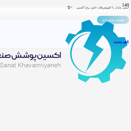
ایمنی پایدار با کفپوش‌های عایق برق اکسین …⚡🏆
کفپوش عایق برق
فهرست