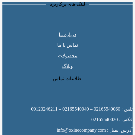
لینک های پرکاربرد
درباره ما
تماس با ما
محصولا
ت
وبلاگ
اطلاعات تماس
تلفن : 02165540060 – 02165540040 – 09123246211
فکس : 02165540020
آدرس ایمیل : info@oxinecompany.com