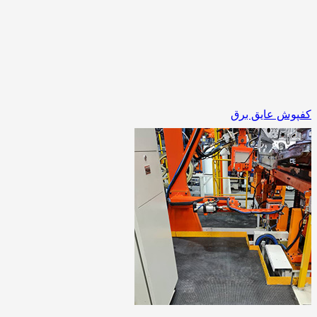
کفپوش عایق برق